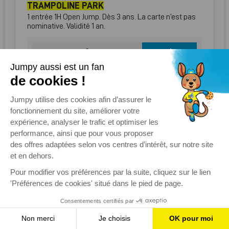
TRAMPOLINE PARK
1 entrée 1H Open Jump. Dès 3 ans. La carte n’est pas
nominative. Validité 1 an.
0
TOTAL
0.00 €
AJOUTER AU PANIER